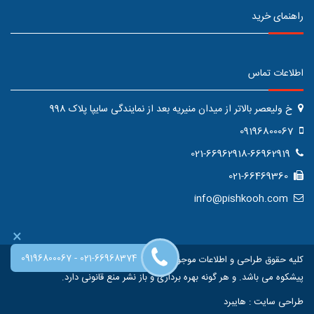
راهنمای خرید
اطلاعات تماس
خ ولیعصر بالاتر از میدان منیریه بعد از نمایندگی سایپا پلاک 998
09196800067
021-66962918-66962919
021-66469360
info@pishkooh.com
×
-
09196800067
021-66968374
کلیه حقوق طراحی و اطلاعات موجود در این سایت متعلق به فروشگاه اینترنتی
پیشکوه می باشد. و هر گونه بهره برداری و باز نشر منع قانونی دارد.
طراحی سایت
:
هایبرد