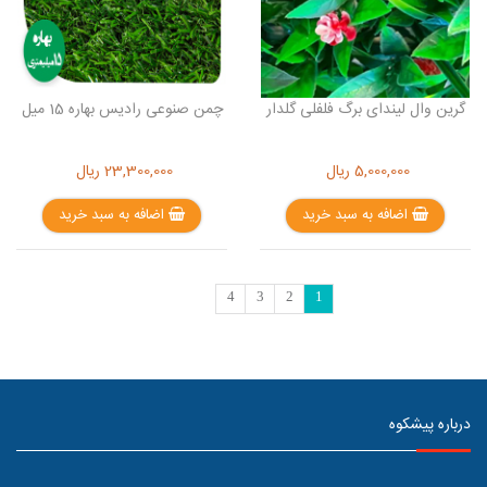
گرین وال لیندای برگ فلفلی گلدار
چمن صنوعی رادیس بهاره 15 میل
5,000,000
ریال
23,300,000
ریال
اضافه به سبد خرید
اضافه به سبد خرید
4
3
2
1
درباره پیشکوه