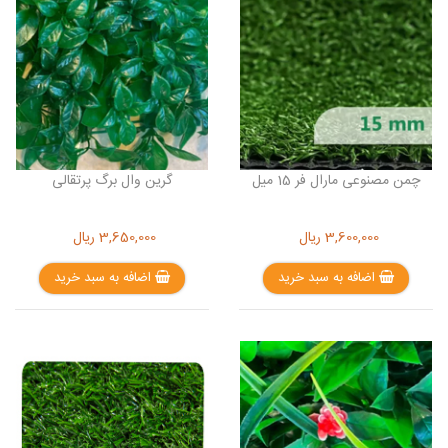
چمن مصنوعی مارال فر 15 میل
گرین وال برگ پرتقالی
3,600,000
ریال
3,650,000
ریال
اضافه به سبد خرید
اضافه به سبد خرید