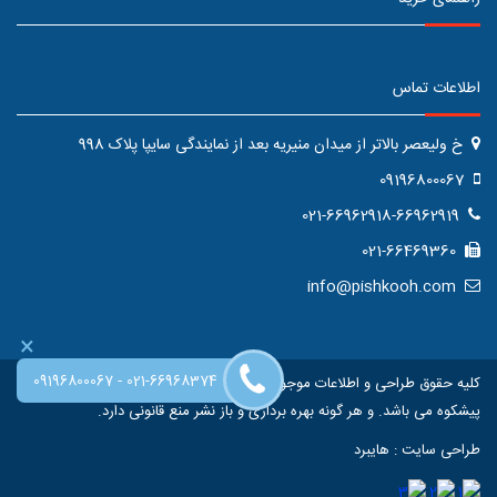
اطلاعات تماس
خ ولیعصر بالاتر از میدان منیریه بعد از نمایندگی سایپا پلاک 998
09196800067
021-66962918-66962919
021-66469360
info@pishkooh.com
×
-
09196800067
021-66968374
کلیه حقوق طراحی و اطلاعات موجود در این سایت متعلق به فروشگاه اینترنتی
پیشکوه می باشد. و هر گونه بهره برداری و باز نشر منع قانونی دارد.
طراحی سایت
:
هایبرد