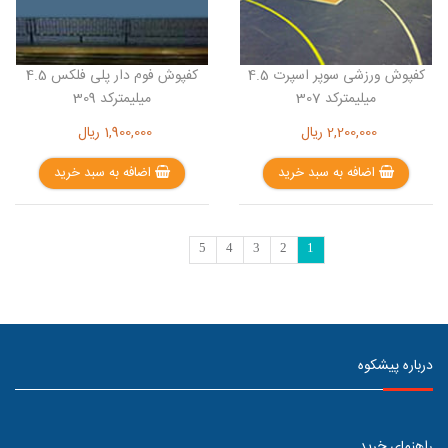
کفپوش ورزشی سوپر اسپرت 4.5
کفپوش فوم دار پلی فلکس 4.5
میلیمترکد 307
میلیمترکد 309
2,200,000
ریال
1,900,000
ریال
اضافه به سبد خرید
اضافه به سبد خرید
5
4
3
2
1
درباره پیشکوه
راهنمای خرید