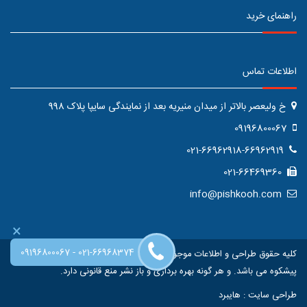
راهنمای خرید
اطلاعات تماس
خ ولیعصر بالاتر از میدان منیریه بعد از نمایندگی سایپا پلاک 998
09196800067
021-66962918-66962919
021-66469360
info@pishkooh.com
×
-
09196800067
021-66968374
کلیه حقوق طراحی و اطلاعات موجود در این سایت متعلق به فروشگاه اینترنتی
پیشکوه می باشد. و هر گونه بهره برداری و باز نشر منع قانونی دارد.
طراحی سایت
:
هایبرد