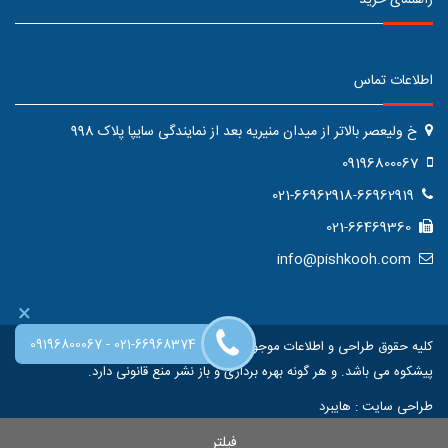
راهنمای خرید
اطلاعات تماس
خ ولیعصر بالاتر از میدان منیریه بعد از نمایندگی سایپا پلاک 998
09196800067
021-66962918-66962919
021-66469360
info@pishkooh.com
×
-
09196800067
021-66968374
کلیه حقوق طراحی و اطلاعات موجود در این سایت متعلق به فروشگاه اینترنتی
پیشکوه می باشد. و هر گونه بهره برداری و باز نشر منع قانونی دارد.
طراحی سایت
:
هایبرد
فیلتر