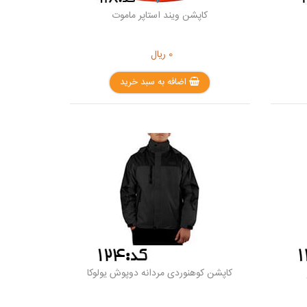
کاپشن ویند استاپر ماموت
0
ریال
اضافه به سبد خرید
کاپشن کوهنوردی مردانه دوپوش یولوکا