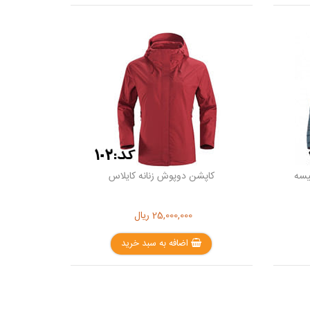
یسه
کاپشن دوپوش زنانه کایلاس
25,000,000
ریال
اضافه به سبد خرید