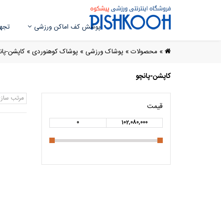
پوشش کف اماکن ورزشی
تجهی
»
محصولات
»
پوشاک ورزشی
»
پوشاک کوهنوردی
»
کاپشن-پان
کاپشن-پانچو
مرتب ساز
قیمت
0
102,080,000