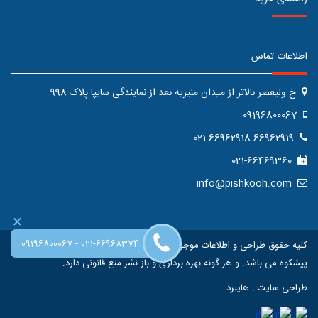
اطلاعات تماس
خ ولیعصر بالاتر از میدان منیریه بعد از نمایندگی سایپا پلاک 998
09196800067
021-66962918-66962919
021-66469360
info@pishkooh.com
×
-
09196800067
021-66968374
کلیه حقوق طراحی و اطلاعات موجود در این سایت متعلق به فروشگاه اینترنتی
پیشکوه می باشد. و هر گونه بهره برداری و باز نشر منع قانونی دارد.
طراحی سایت
:
هایبرد