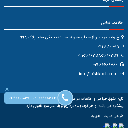
اطلاعات تماس
خ ولیعصر بالاتر از میدان منیریه بعد از نمایندگی سایپا پلاک 998
09196800067
021-66962918-66962919
021-66469360
info@pishkooh.com
×
-
09196800067
021-66968374
کلیه حقوق طراحی و اطلاعات موجود در این سایت متعلق به فروشگاه اینترنتی
پیشکوه می باشد. و هر گونه بهره برداری و باز نشر منع قانونی دارد.
طراحی سایت
:
هایبرد