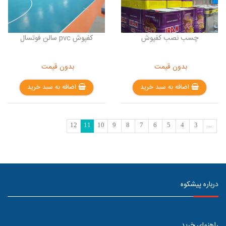
چسب نصب کفپوش
کفپوش pvc سالن فوتسال
بدون قیمت
بدون قیمت
اضافه به سبد خرید
اضافه به سبد خرید
12
11
10
9
8
7
6
5
4
3
...
درباره پیشکوه
راهنمای خرید