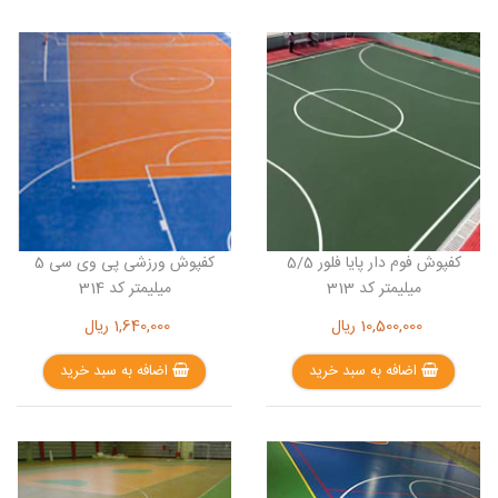
کفپوش فوم دار پایا فلور 5/5
کفپوش ورزشی پی وی سی 5
میلیمتر کد 313
میلیمتر کد 314
10,500,000
ریال
1,640,000
ریال
اضافه به سبد خرید
اضافه به سبد خرید