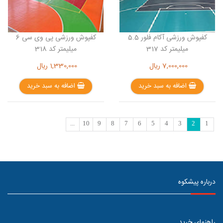
کفپوش ورزشی آکام فلور 5.5
کفپوش ورزشی پی وی سی 6
میلیمتر کد 317
میلیمتر کد 318
7,000,000
ریال
1,330,000
ریال
اضافه به سبد خرید
اضافه به سبد خرید
...
10
9
8
7
6
5
4
3
2
1
درباره پیشکوه
راهنمای خرید