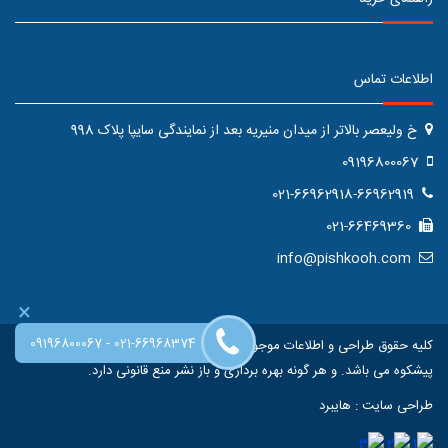
اطلاعات تماس
خ ولیعصر بالاتر از میدان منیریه بعد از نمایندگی سایپا پلاک 998
09196800067
021-66962918-66962919
021-66469360
info@pishkooh.com
×
-
09196800067
021-66968374
کلیه حقوق طراحی و اطلاعات موجود در این سایت متعلق به فروشگاه اینترنتی
پیشکوه می باشد. و هر گونه بهره برداری و باز نشر منع قانونی دارد.
طراحی سایت
:
هایبرد