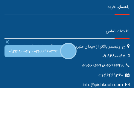
راهنمای خرید
اطلاعات تماس
×
خ ولیعصر بالاتر از میدان منیریه بعد از نمایندگی سایپا پلاک 998
-
09196800067
021-66968374
09196800067
021-66962918-66962919
021-66469360
info@pishkooh.com
کلیه حقوق طراحی و اطلاعات موجود در این سایت متعلق به فروشگاه اینترنتی
پیشکوه می باشد. و هر گونه بهره برداری و باز نشر منع قانونی دارد.
طراحی سایت
:
هایبرد