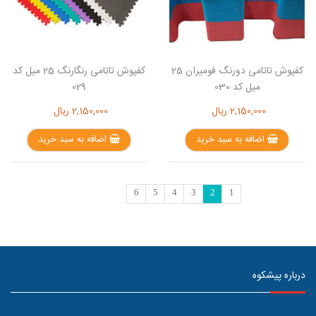
کفپوش تاتامی دورنگ فومیران 25
کفپوش تاتامی رنگارنگ 25 میل کد
میل کد 030
029
2,150,000
ریال
2,150,000
ریال
اضافه به سبد خرید
اضافه به سبد خرید
6
5
4
3
2
1
درباره پیشکوه