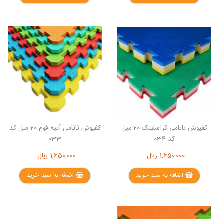
کفپوش تاتامی کراسلینک 20 میل
کفپوش تاتامی آتیه فوم 20 میل کد
کد 034
033
1,650,000
ریال
1,650,000
ریال
اضافه به سبد خرید
اضافه به سبد خرید