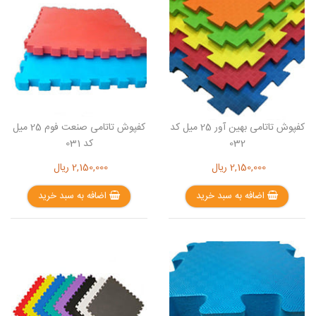
کفپوش تاتامی بهین آور 25 میل کد
کفپوش تاتامی صنعت فوم 25 میل
032
کد 031
2,150,000
ریال
2,150,000
ریال
اضافه به سبد خرید
اضافه به سبد خرید