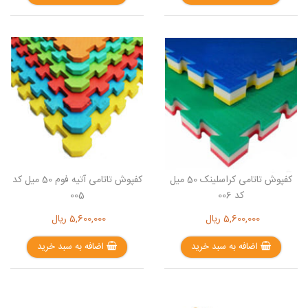
کفپوش تاتامی کراسلینک 50 میل
کفپوش تاتامی آتیه فوم 50 میل کد
کد 006
005
5,600,000
ریال
5,600,000
ریال
اضافه به سبد خرید
اضافه به سبد خرید