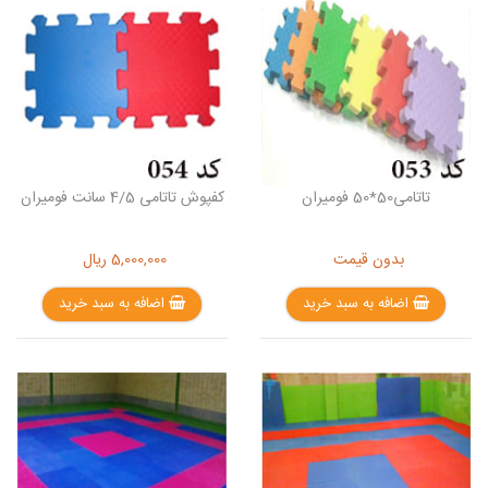
تاتامی50*50 فومیران
کفپوش تاتامی 4/5 سانت فومیران
بدون قیمت
5,000,000
ریال
اضافه به سبد خرید
اضافه به سبد خرید