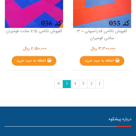
کفپوش تاتامی فدراسیونی 0 3
کفپوش تاتامی 2/5 سانت فومیران
سانتی فومیران
3,300,000
ریال
2,150,000
ریال
اضافه به سبد خرید
اضافه به سبد خرید
6
5
4
3
2
1
درباره پیشکوه