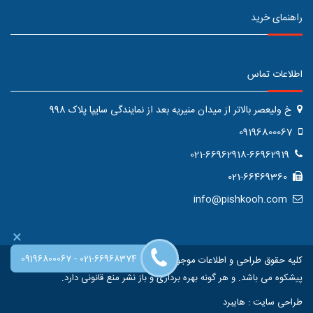
راهنمای خرید
اطلاعات تماس
خ ولیعصر بالاتر از میدان منیریه بعد از نمایندگی سایپا پلاک 998
09196800067
021-66962918-66962919
021-66469360
info@pishkooh.com
×
-
09196800067
021-66968374
کلیه حقوق طراحی و اطلاعات موجود در این سایت متعلق به فروشگاه اینترنتی
پیشکوه می باشد. و هر گونه بهره برداری و باز نشر منع قانونی دارد.
طراحی سایت
:
هایبرد