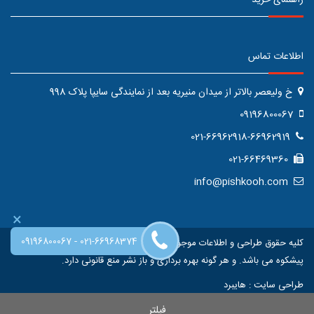
راهنمای خرید
اطلاعات تماس
خ ولیعصر بالاتر از میدان منیریه بعد از نمایندگی سایپا پلاک 998
09196800067
021-66962918-66962919
021-66469360
info@pishkooh.com
×
-
09196800067
021-66968374
کلیه حقوق طراحی و اطلاعات موجود در این سایت متعلق به فروشگاه اینترنتی
پیشکوه می باشد. و هر گونه بهره برداری و باز نشر منع قانونی دارد.
طراحی سایت
:
هایبرد
فیلتر