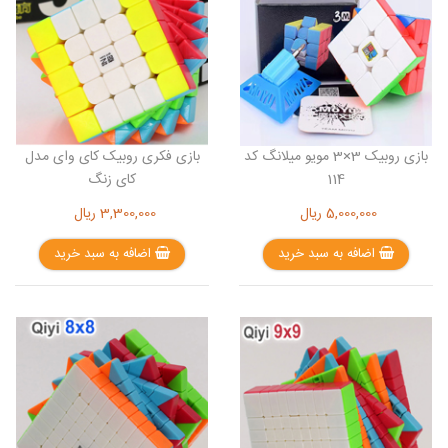
بازی روبیک 3×3 مویو میلانگ کد
بازی فکری روبیک کای وای مدل
114
کای زنگ
5,000,000
ریال
3,300,000
ریال
اضافه به سبد خرید
اضافه به سبد خرید