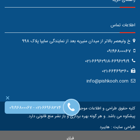
راهنمای خرید
اطلاعات تماس
خ ولیعصر بالاتر از میدان منیریه بعد از نمایندگی سایپا پلاک 998
09196800067
021-66962918-66962919
021-66469360
info@pishkooh.com
×
-
09196800067
021-66968374
کلیه حقوق طراحی و اطلاعات موجود در این سایت متعلق به فروشگاه اینترنتی
پیشکوه می باشد. و هر گونه بهره برداری و باز نشر منع قانونی دارد.
طراحی سایت
:
هایبرد
فیلتر