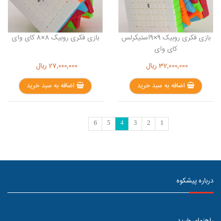
بازی فکری روبیک 9×9استیکرلس
بازی فکری روبیک 8×8 کای وای
کای وای
32,000,000
ریال
27,000,000
ریال
اضافه به سبد خرید
اضافه به سبد خرید
6
5
4
3
2
1
درباره پیشکوه