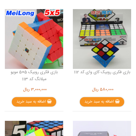
بازی فکری روبیک کای وای کد 112
بازی فکری روبیک 5×5 مویو
میلانگ کد 113
580,000
ریال
3,000,000
ریال
اضافه به سبد خرید
اضافه به سبد خرید