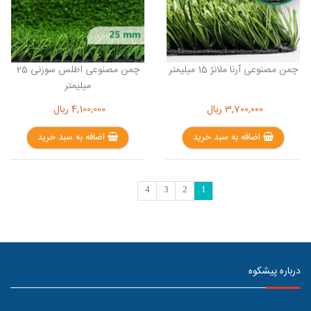
چمن مصنوعی آرنا ملانژ 15 میلیمتر
چمن مصنوعی اطلس سوزنی 25
میلیمتر
3,700,000
ریال
4,100,000
ریال
اضافه به سبد خرید
اضافه به سبد خرید
4
3
2
1
درباره پیشکوه