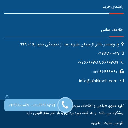
راهنمای خرید
اطلاعات تماس
خ ولیعصر بالاتر از میدان منیریه بعد از نمایندگی سایپا پلاک 998
09196800067
021-66962918-66962919
021-66469360
info@pishkooh.com
×
-
09196800067
021-66968374
کلیه حقوق طراحی و اطلاعات موجود در این سایت متعلق به فروشگاه اینترنتی
پیشکوه می باشد. و هر گونه بهره برداری و باز نشر منع قانونی دارد.
طراحی سایت
:
هایبرد