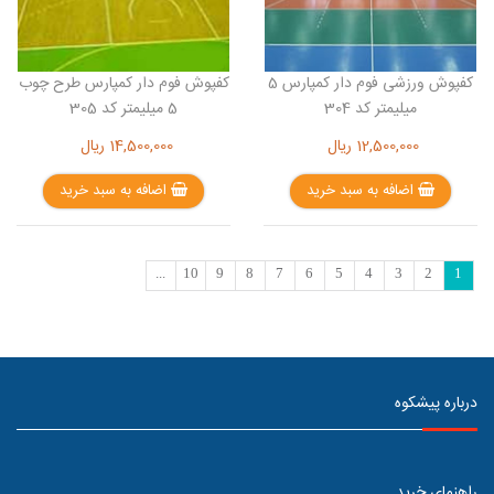
کفپوش ورزشی فوم دار کمپارس 5
کفپوش فوم دار کمپارس طرح چوب
میلیمتر کد 304
5 میلیمتر کد 305
12,500,000
ریال
14,500,000
ریال
اضافه به سبد خرید
اضافه به سبد خرید
...
10
9
8
7
6
5
4
3
2
1
درباره پیشکوه
راهنمای خرید