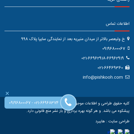
اطلاعات تماس
خ ولیعصر بالاتر از میدان منیریه بعد از نمایندگی سایپا پلاک 998
09196800067
021-66962918-66962919
021-66469360
info@pishkooh.com
×
-
09196800067
021-66968374
کلیه حقوق طراحی و اطلاعات موجود در این سایت متعلق به فروشگاه اینترنتی
پیشکوه می باشد. و هر گونه بهره برداری و باز نشر منع قانونی دارد.
طراحی سایت
:
هایبرد