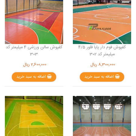
کفپوش فوم دار پایا فلور 4/5
کفپوش سالن ورزشی 4 میلیمتر کد
میلیمتر کد 302
303
8,300,000
ریال
2,600,000
ریال
اضافه به سبد خرید
اضافه به سبد خرید